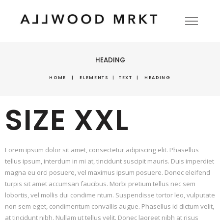
HEADING
HOME
|
ELEMENTS
|
TEXT
|
HEADING
SIZE XXL
Lorem ipsum dolor sit amet, consectetur adipiscing elit. Phasellus
tellus ipsum, interdum in mi at, tincidunt suscipit mauris. Duis imperdiet
magna eu orci posuere, vel maximus ipsum posuere. Donec eleifend
turpis sit amet accumsan faucibus. Morbi pretium tellus nec sem
lobortis, vel mollis dui condime ntum. Suspendisse tortor leo, vulputate
non sem eget, condimentum convallis augue. Phasellus id dictum velit,
at tincidunt nibh. Nullam ut tellus velit. Donec laoreet nibh at risus